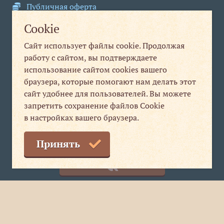
Публичная оферта
Cookie
Н. Новгород
,
ул. Варварская, д. 10/25
Сайт использует файлы cookie. Продолжая
Юридическим лицам
Физическим лицам
работу с сайтом, вы подтверждаете
+7 831 280-84-31
+7 831 280-99-20
использование сайтом cookies вашего
браузера, которые помогают нам делать этот
info@nt-nn.com
print1@nt-nn.com
сайт удобнее для пользователей. Вы можете
запретить сохранение файлов Cookie
пн-пт 09:00-18:00
пн-пт 08:30-19:30
в настройках вашего браузера.
сб, вс выходной
Мы в соцсетях
Принять
Сделать заказ
Мы
ВКонтакте
© 2013–2026