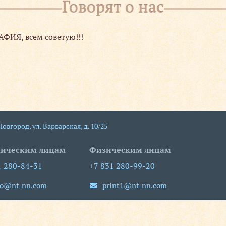
Говорят о нас
ИЯ, всем советую!!!
 Новгород
,
ул. Варварская, д. 10/25
ическим лицам
Физическим лицам
1 280-84-31
+7 831 280-99-20
fo@nt-nn.com
print1@nt-nn.com
-пт 09:00-18:00
пн-пт 08:30-19:30
сб, вс выходной