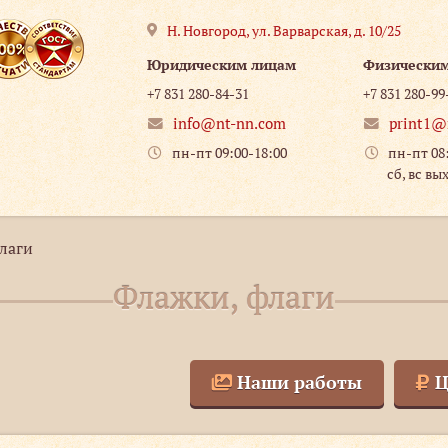
Н. Новгород
,
ул. Варварская, д. 10/25
Юридическим лицам
Физически
+7 831 280-84-31
+7 831 280-99
info@nt-nn.com
print1@
пн-пт 09:00-18:00
пн-пт 08
сб, вс вы
лаги
Флажки, флаги
Наши работы
Ц