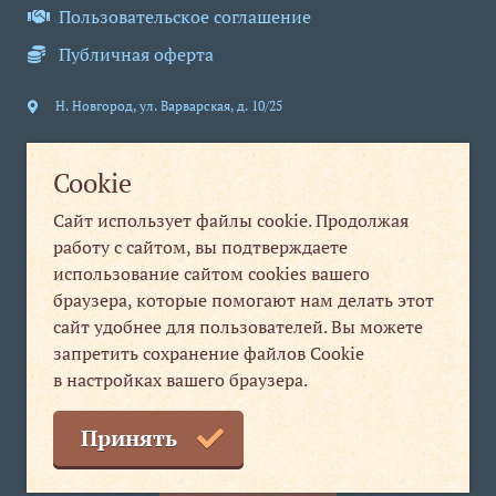
Пользовательское соглашение
Публичная оферта
Н. Новгород
,
ул. Варварская, д. 10/25
Юридическим лицам
Физическим лицам
Cookie
+7 831 280-84-31
+7 831 280-99-20
Сайт использует файлы cookie. Продолжая
info@nt-nn.com
print1@nt-nn.com
работу с сайтом, вы подтверждаете
использование сайтом cookies вашего
пн-пт 09:00-18:00
пн-пт 08:30-19:30
браузера, которые помогают нам делать этот
сб, вс выходной
сайт удобнее для пользователей. Вы можете
Мы в соцсетях
запретить сохранение файлов Cookie
в настройках вашего браузера.
Мы
Принять
ВКонтакте
Заказать