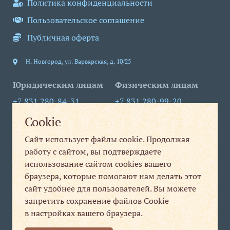
Политика конфиденциальности
Пользовательское соглашение
Публичная оферта
Н. Новгород
,
ул. Варварская, д. 10/25
Юридическим лицам
Физическим лицам
+7 831 280-84-31
+7 831 280-99-20
Cookie
info@nt-nn.com
print1@nt-nn.com
Сайт использует файлы cookie. Продолжая
пн-пт 09:00-18:00
пн-пт 08:30-19:30
работу с сайтом, вы подтверждаете
сб, вс выходной
использование сайтом cookies вашего
Мы в соцсетях
браузера, которые помогают нам делать этот
сайт удобнее для пользователей. Вы можете
Мы
запретить сохранение файлов Cookie
в настройках вашего браузера.
ВКонтакте