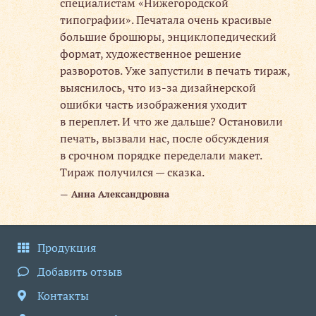
специалистам «Нижегородской
типографии». Печатала очень красивые
 Ну,
большие брошюры, энциклопедический
во:
формат, художественное решение
разворотов. Уже запустили в печать тираж,
выяснилось, что из-за дизайнерской
уже
ошибки часть изображения уходит
ю.
в переплет. И что же дальше? Остановили
ию.
печать, вызвали нас, после обсуждения
ь
в срочном порядке переделали макет.
Тираж получился — сказка.
Анна Александровна
чень
ет
Продукция
Добавить отзыв
Контакты