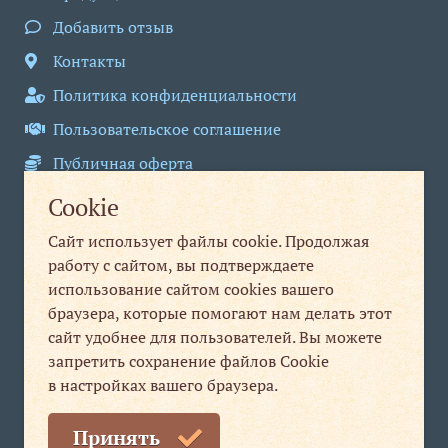
Добавить отзыв
Контакты
Политика конфиденциальности
Пользовательское соглашение
Публичная оферта
Cookie
Н. Новгород
,
ул. Варварская, д. 10/25
Сайт использует файлы cookie. Продолжая
Юридическим лицам
Физическим лицам
работу с сайтом, вы подтверждаете
+7 831 280-84-31
+7 831 280-99-20
использование сайтом cookies вашего
браузера, которые помогают нам делать этот
info@nt-nn.com
print1@nt-nn.com
сайт удобнее для пользователей. Вы можете
запретить сохранение файлов Cookie
пн-пт 09:00-18:00
пн-пт 08:30-19:30
в настройках вашего браузера.
сб, вс выходной
Мы в соцсетях
Принять