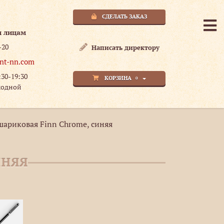
СДЕЛАТЬ ЗАКАЗ
м лицам
-20
Написать директору
nt-nn.com
:30-19:30
КОРЗИНА
0
ходной
шариковая Finn Chrome, синяя
иняя