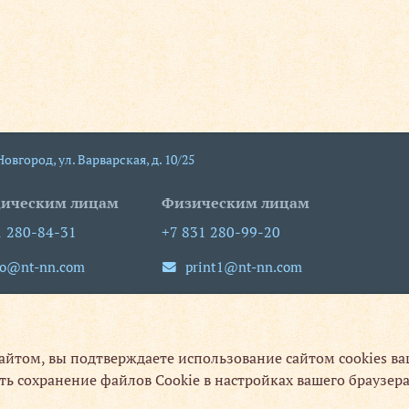
 Новгород
,
ул. Варварская, д. 10/25
ическим лицам
Физическим лицам
1 280-84-31
+7 831 280-99-20
fo@nt-nn.com
print1@nt-nn.com
-пт 09:00-18:00
пн-пт 08:30-19:30
сб, вс выходной
сайтом, вы подтверждаете использование сайтом cookies в
ть сохранение файлов Cookie в настройках вашего браузера