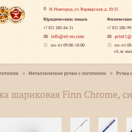
Н. Новгород
,
ул. Варварская, д. 10/25
Юридическим лицам
Физически
+7 831 280-84-31
+7 831 280-99
info@nt-nn.com
print1@
пн-пт 09:00-18:00
пн-пт 08
сб, вс вы
оготипом
Металлические ручки с логотипом
Ручка 
ка шариковая Finn Chrome, с