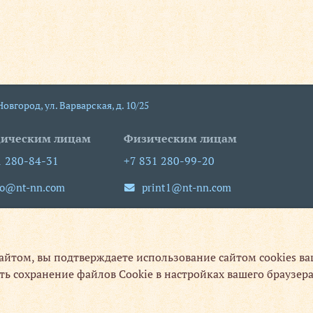
 Новгород
,
ул. Варварская, д. 10/25
ическим лицам
Физическим лицам
1 280-84-31
+7 831 280-99-20
fo@nt-nn.com
print1@nt-nn.com
-пт 09:00-18:00
пн-пт 08:30-19:30
сб, вс выходной
сайтом, вы подтверждаете использование сайтом cookies в
ть сохранение файлов Cookie в настройках вашего браузера