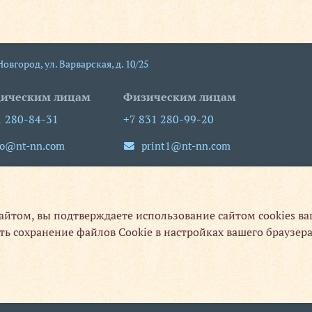
 Новгород
,
ул. Варварская, д. 10/25
ическим лицам
Физическим лицам
1 280-84-31
+7 831 280-99-20
fo@nt-nn.com
print1@nt-nn.com
-пт 09:00-18:00
пн-пт 08:30-19:30
сб, вс выходной
сайтом, вы подтверждаете использование сайтом cookies в
ть сохранение файлов Cookie в настройках вашего браузера