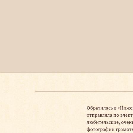
расивые
Обратилась в «Ниже
ать тираж,
отправляла по элект
новили печать,
любительские, очень
фотографии грамотно