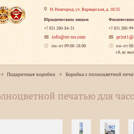
Н. Новгород
,
ул. Варварская, д. 10/25
Юридическим лицам
Физически
+7 831 280-84-31
+7 831 280-99
info@nt-nn.com
print1@
пн-пт 09:00-18:00
пн-пт 08
сб, вс вы
Подарочные коробки
Коробка с полноцветной печа
олноцветной печатью для час