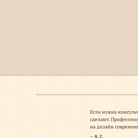
чки,
Если нужна консуль
то менеджеры
сделают. Профессион
 срок.
на дизайн современ
Б. Г.