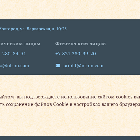
 Новгород
,
ул. Варварская, д. 10/25
ическим лицам
Физическим лицам
1 280-84-31
+7 831 280-99-20
fo@nt-nn.com
print1@nt-nn.com
-пт 09:00-18:00
пн-пт 08:30-19:30
сб, вс выходной
сайтом, вы подтверждаете использование сайтом cookies в
ть сохранение файлов Cookie в настройках вашего браузера