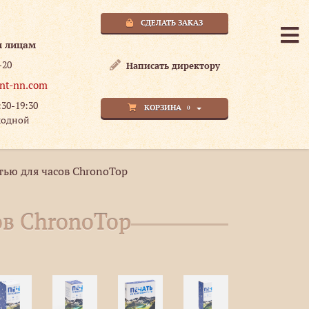
СДЕЛАТЬ ЗАКАЗ
м лицам
-20
Написать директору
nt-nn.com
:30-19:30
КОРЗИНА
0
ходной
тью для часов ChronoTop
ов ChronoTop