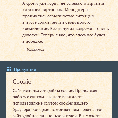
А сроки уже горят: не успеваю отправить
каталоги партнерам. Менеджеры
прониклись серьезностью ситуации,
в итоге сроки печати были просто
космические. Все получил вовремя — очень
доволен. Теперь знаю, что здесь все будет
в порядке.
Максимов
Продукция
Добавить отзыв
Cookie
Контакты
Сайт использует файлы cookie. Продолжая
Политика конфиденциальности
работу с сайтом, вы подтверждаете
использование сайтом cookies вашего
Пользовательское соглашение
браузера, которые помогают нам делать этот
Публичная оферта
сайт удобнее для пользователей. Вы можете