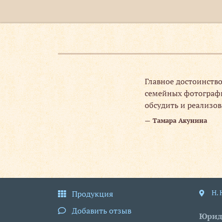
расивые
Главное достоинство
ать тираж,
семейных фотографий
новили печать,
обсудить и реализов
Тамара Акунина
Н.
Продукция
Добавить отзыв
Юрид