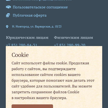
Пользовательское соглашение
Публичная оферта
Н. Новгород
,
ул. Варварская, д. 10/25
Юридическим лицам
Физическим лицам
+7 831 280-84-31
+7 831 280-99-20
Cookie
info@nt-nn.com
print1@nt-nn.com
Сайт использует файлы cookie. Продолжая
пн-пт 09:00-18:00
пн-пт 08:30-19:30
работу с сайтом, вы подтверждаете
сб, вс выходной
использование сайтом cookies вашего
Мы в соцсетях
браузера, которые помогают нам делать этот
сайт удобнее для пользователей. Вы можете
Мы
запретить сохранение файлов Cookie
в настройках вашего браузера.
ВКонтакте