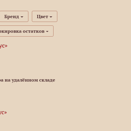
Бренд
Цвет
ркировка остатков
ус»
а на удалённом складе
ус»