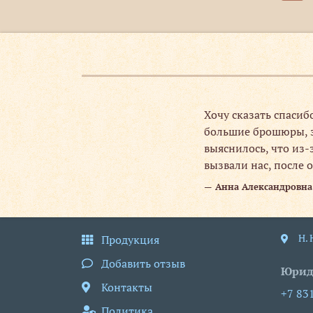
Заказ
Хочу сказать спаси
елые,
большие брошюры, э
или» все
выяснилось, что из-
вызвали нас, после 
Анна Александровна
Н.
Продукция
Добавить отзыв
Юрид
Контакты
+7 83
Политика