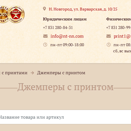
Н. Новгород
,
ул. Варварская, д. 10/25
Юридическим лицам
Физически
+7 831 280-84-31
+7 831 280-99
info@nt-nn.com
print1@
пн-пт 09:00-18:00
пн-пт 08
сб, вс вы
 с принтами
Джемперы с принтом
Джемперы с принтом