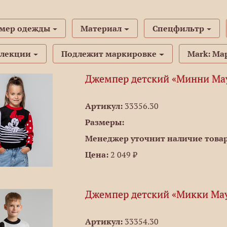
змер одежды
Материал
Спецфильтр
ллекции
Подлежит маркировке
Mark: Ма
Джемпер детский «Минни Ма
Артикул:
33356.30
Размеры:
Менеджер уточнит наличие товар
Цена:
2 049 ₽
Джемпер детский «Микки Ма
Артикул:
33354.30