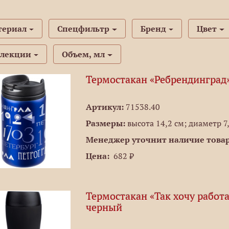
териал
Спецфильтр
Бренд
Цвет
ллекции
Объем, мл
Термостакан «Ребрендинград»
Артикул:
71538.40
Размеры:
высота 14,2 см; диаметр 7
Менеджер уточнит наличие товар
Цена:
682 ₽
Термостакан «Так хочу работ
черный