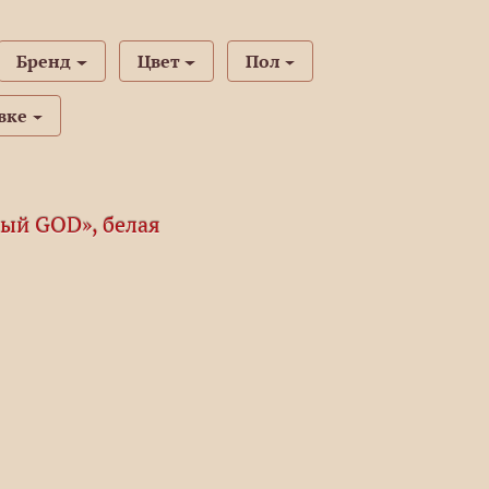
Бренд
Цвет
Пол
вке
ый GOD», белая