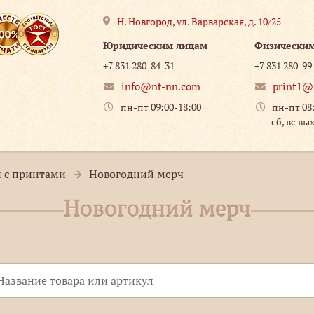
Н. Новгород
,
ул. Варварская, д. 10/25
Юридическим лицам
Физически
+7 831 280-84-31
+7 831 280-99
info@nt-nn.com
print1@
пн-пт 09:00-18:00
пн-пт 08
сб, вс вы
 с принтами
Новогодний мерч
Новогодний мерч