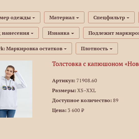
змер одежды
Материал
Спецфильтр
 нанесения
Изнанка
Подлежит маркиро
k: Маркировка остатков
Плотность
Толстовка с капюшоном «Нов
Артикул:
71908.60
Размеры:
XS–XXL
Доступное количество:
89
Цена:
3 600 ₽