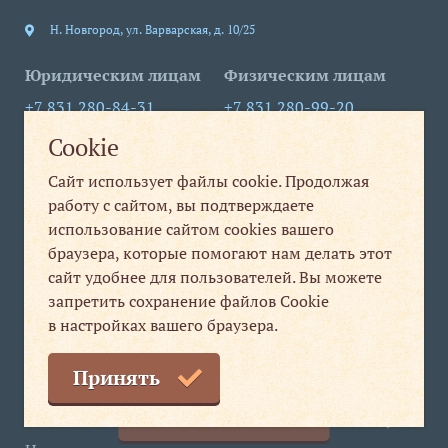
Н. Новгород
,
ул. Варварская, д. 10/25
Юридическим лицам
Физическим лицам
+7 831 280-84-31
+7 831 280-99-20
Cookie
info@nt-nn.com
print1@nt-nn.com
Сайт использует файлы cookie. Продолжая
пн-пт 09:00-18:00
пн-пт 08:30-19:30
работу с сайтом, вы подтверждаете
сб, вс выходной
использование сайтом cookies вашего
Мы в соцсетях
браузера, которые помогают нам делать этот
сайт удобнее для пользователей. Вы можете
Мы
запретить сохранение файлов Cookie
в настройках вашего браузера.
ВКонтакте
Принять
Сделать заказ
© 2013–2026